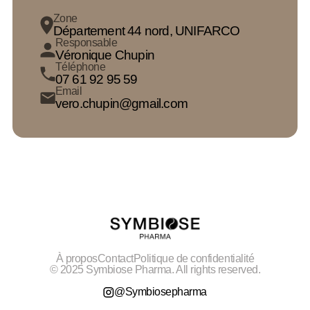
Zone
Département 44 nord, UNIFARCO
Responsable
Véronique Chupin
Téléphone
07 61 92 95 59
Email
vero.chupin@gmail.com
À propos
Contact
Politique de confidentialité
© 2025 Symbiose Pharma. All rights reserved.
@Symbiosepharma