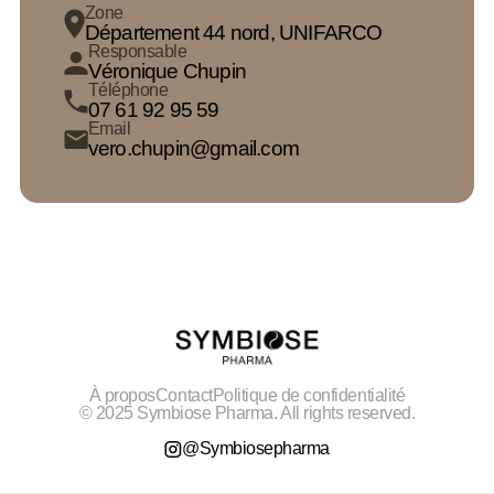
Zone
Département 44 nord, UNIFARCO
Responsable
Véronique Chupin
Téléphone
07 61 92 95 59
Email
vero.chupin@gmail.com
À propos
Contact
Politique de confidentialité
© 2025 Symbiose Pharma. All rights reserved.
@Symbiosepharma