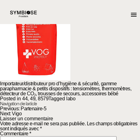
Vog Protect
Posted on
3 octobre 2025
23 février 2026
by
admin2782
Importateur/distributeur pro d’hygiène & sécurité, gamme
parapharmacie & petits dispositifs : tensiomètres, thermomètres,
détecteur de CO₂, trousses de secours, accessoires bébé
Posted in
44
,
49
,
8579
Tagged
labo
Navigation de l’article
Previous:
Partenaire-5
Next:
Vigo
Laisser un commentaire
Votre adresse e-mail ne sera pas publiée.
Les champs obligatoires
sont indiqués avec
*
Commentaire
*