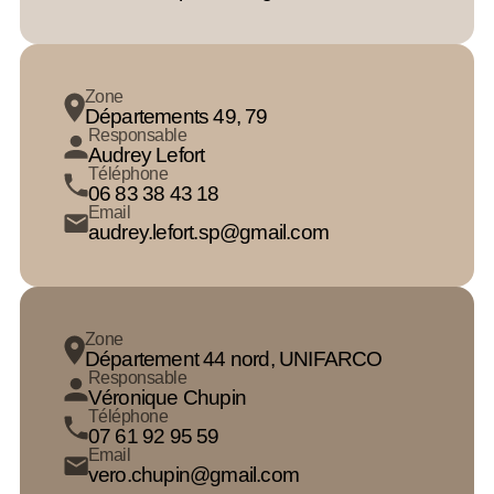
Zone
Départements 49, 79
Responsable
Audrey Lefort
Téléphone
06 83 38 43 18
Email
audrey.lefort.sp@gmail.com
Zone
Département 44 nord, UNIFARCO
Responsable
Véronique Chupin
Téléphone
07 61 92 95 59
Email
vero.chupin@gmail.com