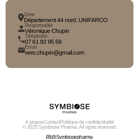
Zone
Département 44 nord, UNIFARCO
Responsable
Véronique Chupin
Téléphone
07 61 92 95 59
Email
vero.chupin@gmail.com
À propos
Contact
Politique de confidentialité
© 2025 Symbiose Pharma. All rights reserved.
@Symbiosepharma