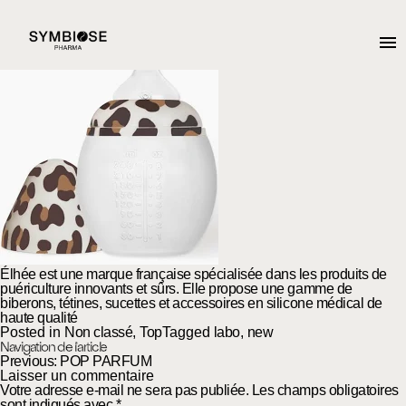
ELHEE
Posted on
17 juin 2026
18 juin 2026
by
admin2782
Élhée est
une marque française spécialisée dans les produits de
puériculture innovants et sûrs
. Elle propose une gamme de
biberons, tétines, sucettes et accessoires en silicone médical de
haute qualité
Posted in
Non classé
,
Top
Tagged
labo
,
new
Navigation de l’article
Previous:
POP PARFUM
Laisser un commentaire
Votre adresse e-mail ne sera pas publiée.
Les champs obligatoires
sont indiqués avec
*