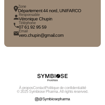
Zone
Département 44 nord, UNIFARCO
Responsable
Véronique Chupin
Téléphone
07 61 92 95 59
Email
vero.chupin@gmail.com
À propos
Contact
Politique de confidentialité
© 2025 Symbiose Pharma. All rights reserved.
@Symbiosepharma