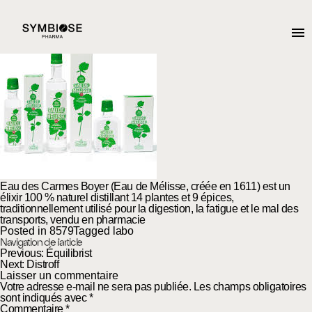
Eau des carmes boyer
Posted on
7 octobre 2025
2 janvier 2026
by
admin2782
Eau des Carmes Boyer (Eau de Mélisse, créée en 1611) est un
élixir 100 % naturel distillant 14 plantes et 9 épices,
traditionnellement utilisé pour la digestion, la fatigue et le mal des
transports, vendu en pharmacie
Posted in
8579
Tagged
labo
Navigation de l’article
Previous:
Équilibrist
Next:
Distroff
Laisser un commentaire
Votre adresse e-mail ne sera pas publiée.
Les champs obligatoires
sont indiqués avec
*
Commentaire
*