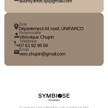
audrey.lefort.sp@gmail.com
Zone
Département 44 nord, UNIFARCO
Responsable
Véronique Chupin
Téléphone
07 61 92 95 59
Email
vero.chupin@gmail.com
À propos
Contact
Politique de confidentialité